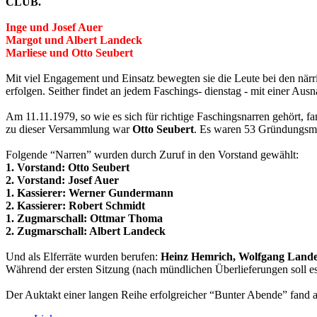
CLUB
.
Inge und Josef Auer
Margot und Albert Landeck
Marliese und Otto Seubert
Mit viel Engagement und Einsatz bewegten sie die Leute bei den när
erfolgen. Seither findet an jedem Faschings-
dienstag - mit einer Ausn
Am 11.11.1979, so wie es sich für richtige Faschingsnarren gehört,
zu dieser Versammlung war
Otto Seubert
.
Es waren 53 Gründungsmi
Folgende “Narren” wurden durch Zuruf in den Vorstand gewählt:
1. Vorstand:
Otto Seubert
2. Vorstand:
Josef Auer
1. Kassierer:
Werner Gundermann
2. Kassierer:
Robert Schmidt
1. Zugmarschall:
Ottmar Thoma
2. Zugmarschall:
Albert Landeck
Und als Elferräte wurden berufen:
Heinz Hemrich, Wolfgang Landec
Während der ersten Sitzung (nach mündlichen Überlieferungen soll e
Der Auktakt einer langen Reihe erfolgreicher “Bunter Abende” fand a