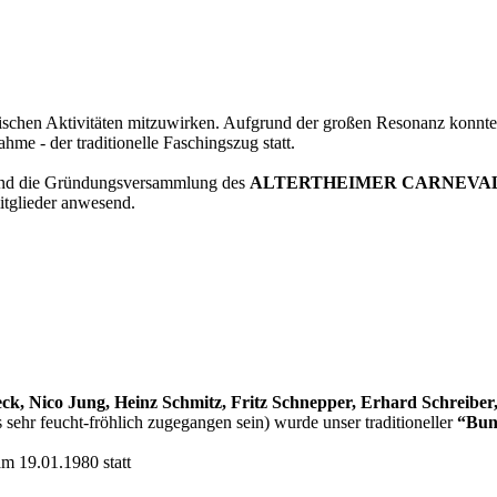
rischen Aktivitäten mitzuwirken. Aufgrund der großen
Resonanz konnte
ahme - der traditionelle Faschingszug statt.
 fand die Gründungsversammlung des
ALTERTHEIMER
CARNEVA
tglieder anwesend.
k, Nico Jung, Heinz Schmitz, Fritz Schnepper, Erhard Schreiber,
s sehr feucht-fröhlich zugegangen sein) wurde unser
traditioneller
“Bun
m 19.01.1980 statt