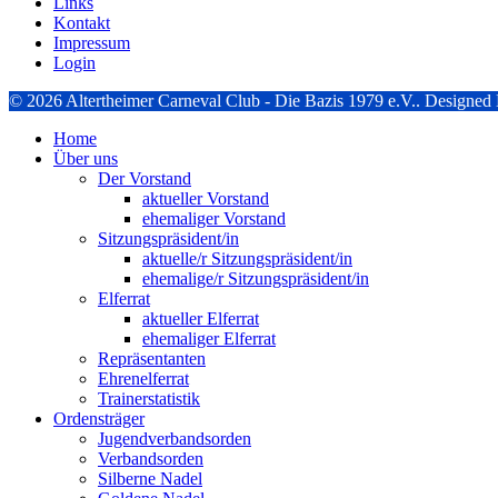
Links
Kontakt
Impressum
Login
© 2026 Altertheimer Carneval Club - Die Bazis 1979 e.V.. Designe
Home
Über uns
Der Vorstand
aktueller Vorstand
ehemaliger Vorstand
Sitzungspräsident/in
aktuelle/r Sitzungspräsident/in
ehemalige/r Sitzungspräsident/in
Elferrat
aktueller Elferrat
ehemaliger Elferrat
Repräsentanten
Ehrenelferrat
Trainerstatistik
Ordensträger
Jugendverbandsorden
Verbandsorden
Silberne Nadel