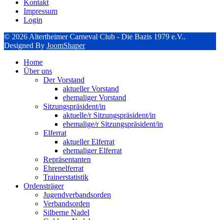
Kontakt
Impressum
Login
© 2026 Altertheimer Carneval Club - Die Bazis 1979 e.V..
Designed By
JoomShaper
Home
Über uns
Der Vorstand
aktueller Vorstand
ehemaliger Vorstand
Sitzungspräsident/in
aktuelle/r Sitzungspräsident/in
ehemalige/r Sitzungspräsident/in
Elferrat
aktueller Elferrat
ehemaliger Elferrat
Repräsentanten
Ehrenelferrat
Trainerstatistik
Ordensträger
Jugendverbandsorden
Verbandsorden
Silberne Nadel