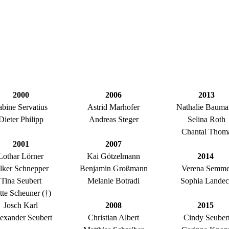
2000
2006
2013
abine Servatius
Astrid Marhofer
Nathalie Baum
Dieter Philipp
Andreas Steger
Selina Roth
Chantal Thom
2001
2007
Lothar Lörner
Kai Götzelmann
2014
lker Schnepper
Benjamin Großmann
Verena Semme
Tina Seubert
Melanie Botradi
Sophia Lande
tte Scheuner (†)
Josch Karl
2008
2015
exander Seubert
Christian Albert
Cindy Seuber