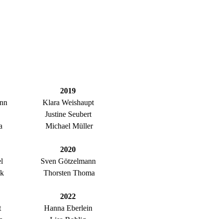
2019
ann
Klara Weishaupt
Justine Seubert
a
Michael Müller
2020
l
Sven Götzelmann
ck
Thorsten Thoma
2022
t
Hanna Eberlein