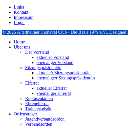
Links
Kontakt
Impressum
Login
© 2026 Altertheimer Carneval Club - Die Bazis 1979 e.V.. Designe
Home
Über uns
Der Vorstand
aktueller Vorstand
ehemaliger Vorstand
Sitzungspräsident/in
aktuelle/r Sitzungspräsident/in
ehemalige/r Sitzungspräsident/in
Elferrat
aktueller Elferrat
ehemaliger Elferrat
Repräsentanten
Ehrenelferrat
Trainerstatistik
Ordensträger
Jugendverbandsorden
Verbandsorden