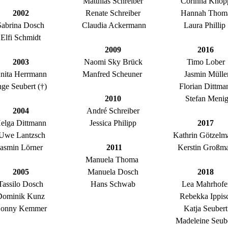
Matthias Schreiber
Corinna Knop
2002
Renate Schreiber
Hannah Thom
Sabrina Dosch
Claudia Ackermann
Laura Phillip
Elfi Schmidt
2009
2016
2003
Naomi Sky Brück
Timo Lober
nita Herrmann
Manfred Scheuner
Jasmin Mülle
nge Seubert (†)
Florian Dittma
2010
Stefan Meni
2004
André Schreiber
elga Dittmann
Jessica Philipp
2017
Uwe Lantzsch
Kathrin Götzelm
Jasmin Lörner
2011
Kerstin Großm
Manuela Thoma
2005
Manuela Dosch
2018
Tassilo Dosch
Hans Schwab
Lea Mahrhofe
Dominik Kunz
Rebekka Ippis
onny Kemmer
Katja Seubert
Madeleine Seub