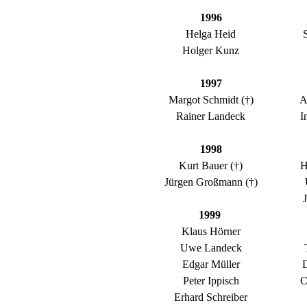
1996
Helga Heid
Holger Kunz
1997
Margot Schmidt (†)
A
Rainer Landeck
I
1998
Kurt Bauer (†)
H
Jürgen Großmann (†)
1999
Klaus Hörner
Uwe Landeck
Edgar Müller
Peter Ippisch
C
Erhard Schreiber