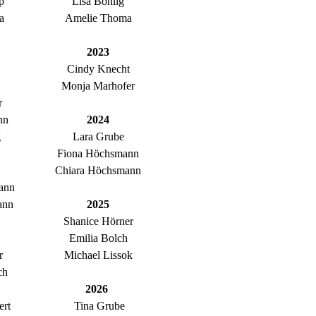
p
Lisa Bohlig
a
Amelie Thoma
2023
Cindy Knecht
Monja Marhofer
r
nn
2024
g
Lara Grube
Fiona Höchsmann
Chiara Höchsmann
ann
ann
2025
Shanice Hörner
Emilia Bolch
r
Michael Lissok
ch
2026
ert
Tina Grube