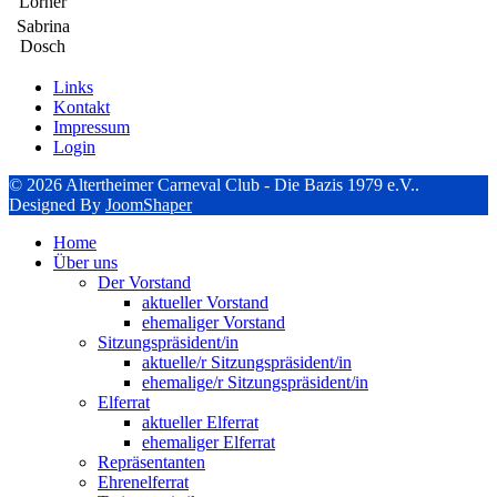
Lörner
Sabrina
Dosch
Links
Kontakt
Impressum
Login
© 2026 Altertheimer Carneval Club - Die Bazis 1979 e.V..
Designed By
JoomShaper
Home
Über uns
Der Vorstand
aktueller Vorstand
ehemaliger Vorstand
Sitzungspräsident/in
aktuelle/r Sitzungspräsident/in
ehemalige/r Sitzungspräsident/in
Elferrat
aktueller Elferrat
ehemaliger Elferrat
Repräsentanten
Ehrenelferrat